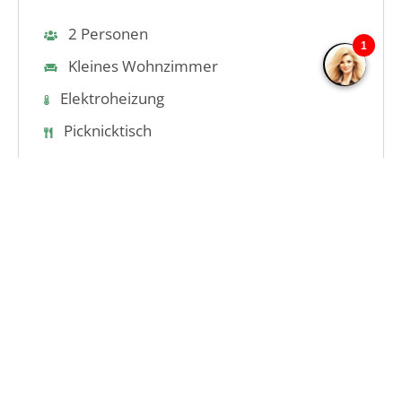
2
Personen
Kleines Wohnzimmer
Elektroheizung
Picknicktisch
€ 140,00
So 23 August
-
Di 25 August
Buchen
Mehr info